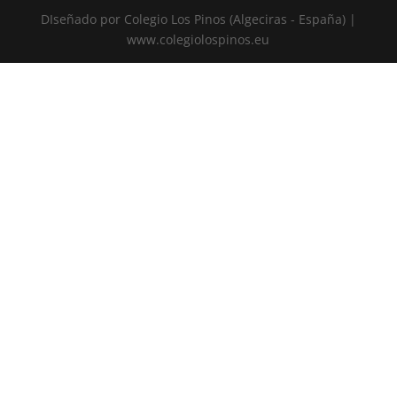
DIseñado por Colegio Los Pinos (Algeciras - España) |
www.colegiolospinos.eu