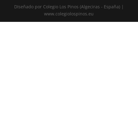
DIseñado por Colegio Los Pinos (Algeciras - España) |
www.colegiolospinos.eu