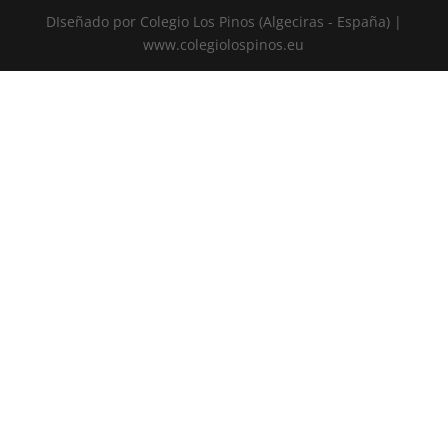
DIseñado por Colegio Los Pinos (Algeciras - España) |
www.colegiolospinos.eu