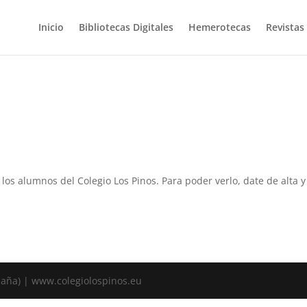
Inicio
Bibliotecas Digitales
Hemerotecas
Revistas
a los alumnos del Colegio Los Pinos. Para poder verlo, date de alta
spaña) | www.colegiolospinos.eu