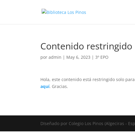
Contenido restringido
por
admin
|
May 6, 2023
|
3º EPO
Hola, este contenido está restringido solo par
aquí
. Gracias.
DIseñado por Colegio Los Pinos (Algeciras - E