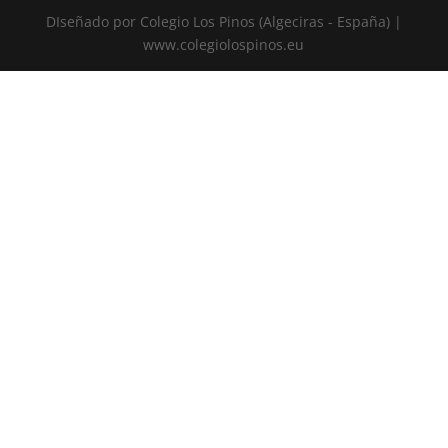
DIseñado por Colegio Los Pinos (Algeciras - España) |
www.colegiolospinos.eu