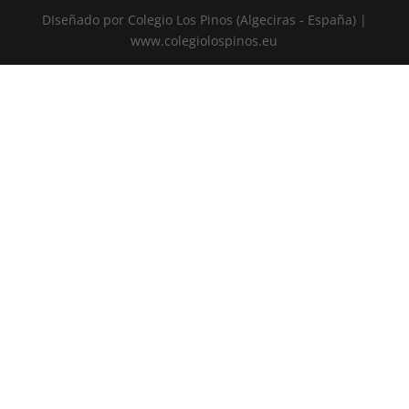
DIseñado por Colegio Los Pinos (Algeciras - España) |
www.colegiolospinos.eu