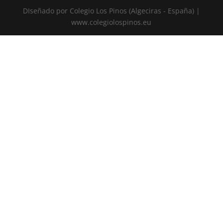
DIseñado por Colegio Los Pinos (Algeciras - España) |
www.colegiolospinos.eu