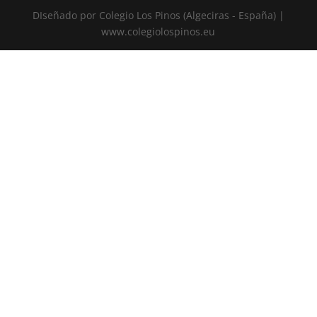
DIseñado por Colegio Los Pinos (Algeciras - España) |
www.colegiolospinos.eu