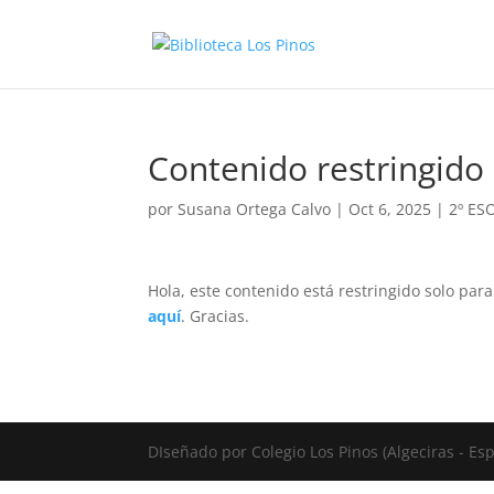
Contenido restringido
por
Susana Ortega Calvo
|
Oct 6, 2025
|
2º ES
Hola, este contenido está restringido solo par
aquí
. Gracias.
DIseñado por Colegio Los Pinos (Algeciras - E