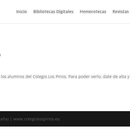
Inicio
Bibliotecas Digitales
Hemerotecas
Revistas
O
a los alumnos del Colegio Los Pinos. Para poder verlo, date de alta
spaña) | www.colegiolospinos.eu