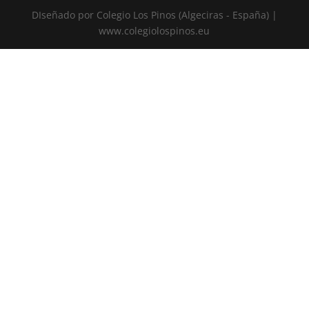
DIseñado por Colegio Los Pinos (Algeciras - España) |
www.colegiolospinos.eu