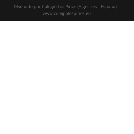
DIseñado por Colegio Los Pinos (Algeciras - España) |
www.colegiolospinos.eu