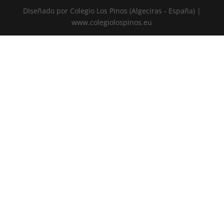
DIseñado por Colegio Los Pinos (Algeciras - España) |
www.colegiolospinos.eu