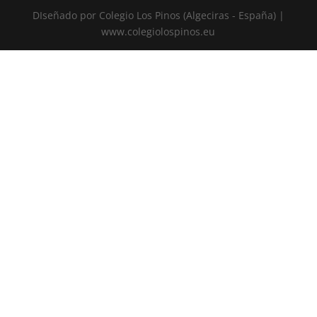
DIseñado por Colegio Los Pinos (Algeciras - España) |
www.colegiolospinos.eu