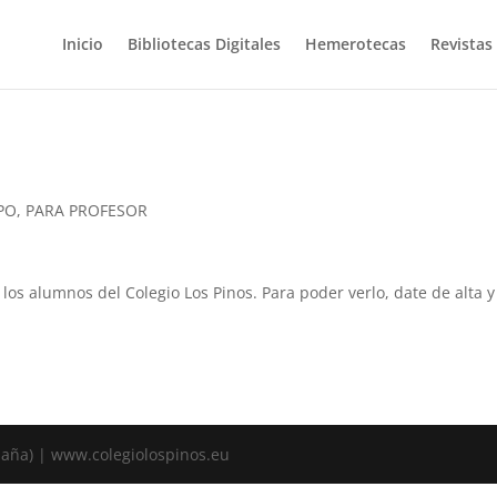
Inicio
Bibliotecas Digitales
Hemerotecas
Revistas
EPO
,
PARA PROFESOR
a los alumnos del Colegio Los Pinos. Para poder verlo, date de alta
spaña) | www.colegiolospinos.eu