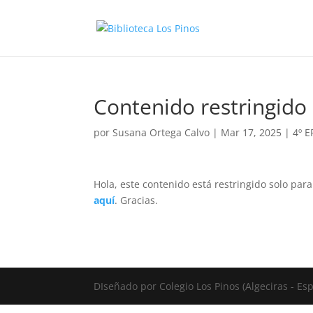
Contenido restringido
por
Susana Ortega Calvo
|
Mar 17, 2025
|
4º 
Hola, este contenido está restringido solo par
aquí
. Gracias.
DIseñado por Colegio Los Pinos (Algeciras - E