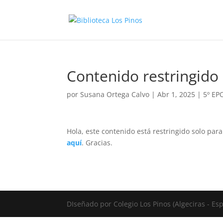
Contenido restringido
por
Susana Ortega Calvo
|
Abr 1, 2025
|
5º EP
Hola, este contenido está restringido solo par
aquí
. Gracias.
DIseñado por Colegio Los Pinos (Algeciras - E