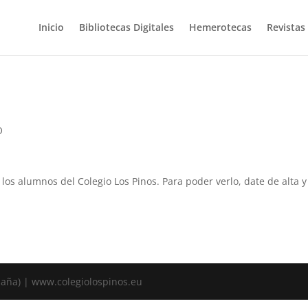
Inicio
Bibliotecas Digitales
Hemerotecas
Revistas
O
a los alumnos del Colegio Los Pinos. Para poder verlo, date de alta
spaña) | www.colegiolospinos.eu