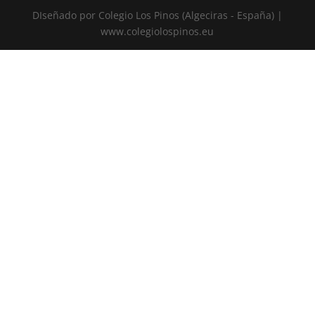
DIseñado por Colegio Los Pinos (Algeciras - España) |
www.colegiolospinos.eu