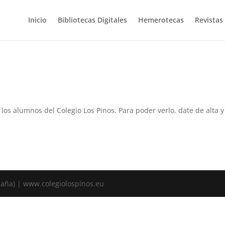
Inicio
Bibliotecas Digitales
Hemerotecas
Revistas
a los alumnos del Colegio Los Pinos. Para poder verlo, date de alta
spaña) | www.colegiolospinos.eu