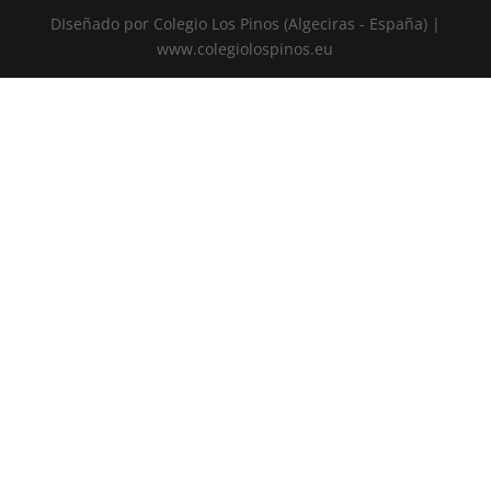
DIseñado por Colegio Los Pinos (Algeciras - España) |
www.colegiolospinos.eu