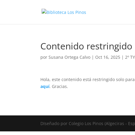
Contenido restringido
por
Susana Ortega Calvo
|
Oct 16, 2025
|
2º T
Hola, este contenido está restringido solo par
aquí
. Gracias.
DIseñado por Colegio Los Pinos (Algeciras - E