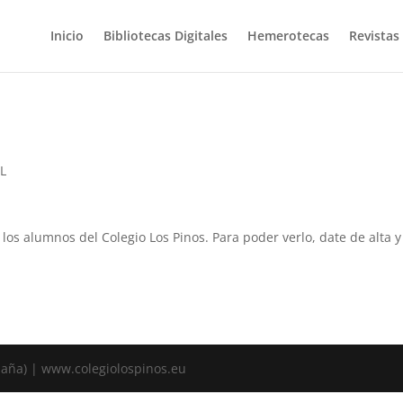
Inicio
Bibliotecas Digitales
Hemerotecas
Revistas
YL
a los alumnos del Colegio Los Pinos. Para poder verlo, date de alta
spaña) | www.colegiolospinos.eu