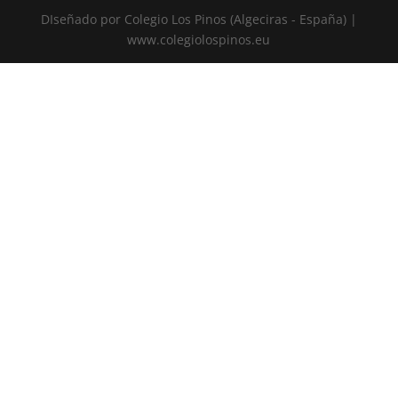
DIseñado por Colegio Los Pinos (Algeciras - España) |
www.colegiolospinos.eu