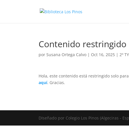
Contenido restringido
por
Susana Ortega Calvo
|
Oct 16, 2025
|
2º T
Hola, este contenido está restringido solo par
aquí
. Gracias.
DIseñado por Colegio Los Pinos (Algeciras - E