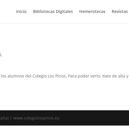
Inicio
Bibliotecas Digitales
Hemerotecas
Revistas
YL
a los alumnos del Colegio Los Pinos. Para poder verlo, date de alta
spaña) | www.colegiolospinos.eu