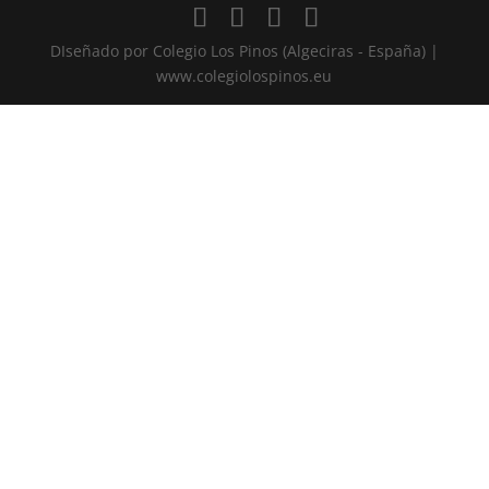
DIseñado por Colegio Los Pinos (Algeciras - España) |
www.colegiolospinos.eu