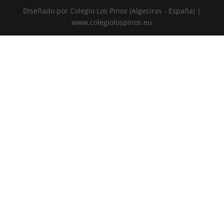
DIseñado por Colegio Los Pinos (Algeciras - España) |
www.colegiolospinos.eu