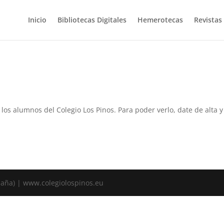
Inicio
Bibliotecas Digitales
Hemerotecas
Revistas
a los alumnos del Colegio Los Pinos. Para poder verlo, date de alta
spaña) | www.colegiolospinos.eu