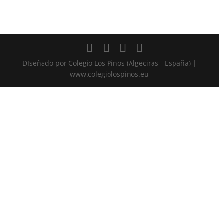
Volver a buscar
DIseñado por Colegio Los Pinos (Algeciras - España) |
www.colegiolospinos.eu