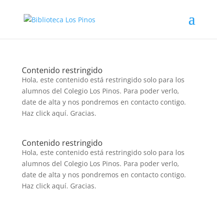
Contenido restringido
Hola, este contenido está restringido solo para los
alumnos del Colegio Los Pinos. Para poder verlo,
date de alta y nos pondremos en contacto contigo.
Haz click aquí. Gracias.
Contenido restringido
Hola, este contenido está restringido solo para los
alumnos del Colegio Los Pinos. Para poder verlo,
date de alta y nos pondremos en contacto contigo.
Haz click aquí. Gracias.