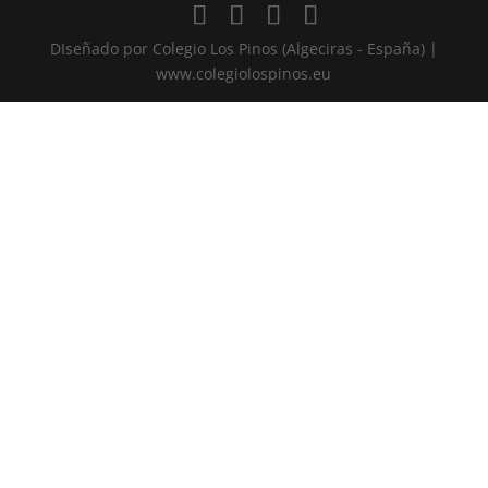
DIseñado por Colegio Los Pinos (Algeciras - España) |
www.colegiolospinos.eu