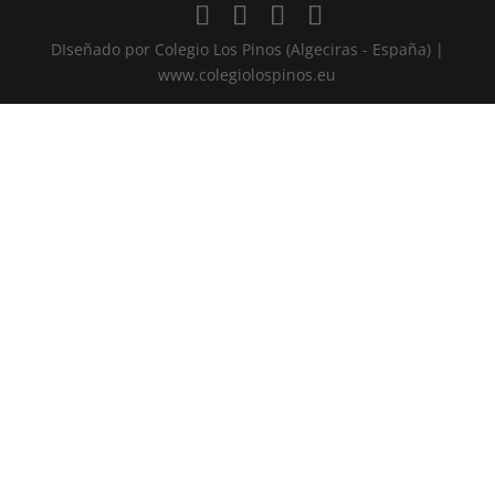
DIseñado por Colegio Los Pinos (Algeciras - España) |
www.colegiolospinos.eu