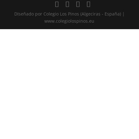
DIseñado por Colegio Los Pinos (Algeciras - España) |
www.colegiolospinos.eu