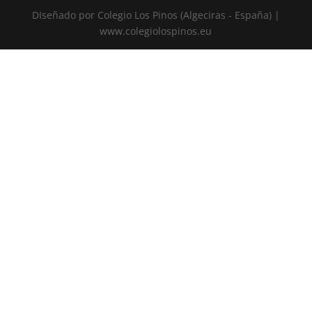
DIseñado por Colegio Los Pinos (Algeciras - España) |
www.colegiolospinos.eu