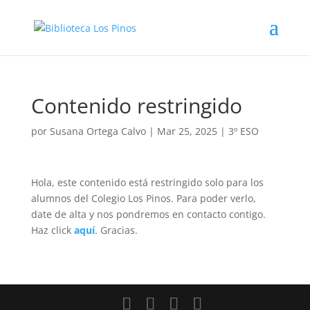
Contenido restringido
por
Susana Ortega Calvo
|
Mar 25, 2025
|
3º ESO
Hola, este contenido está restringido solo para los
alumnos del Colegio Los Pinos. Para poder verlo,
date de alta y nos pondremos en contacto contigo.
Haz click
aquí
. Gracias.