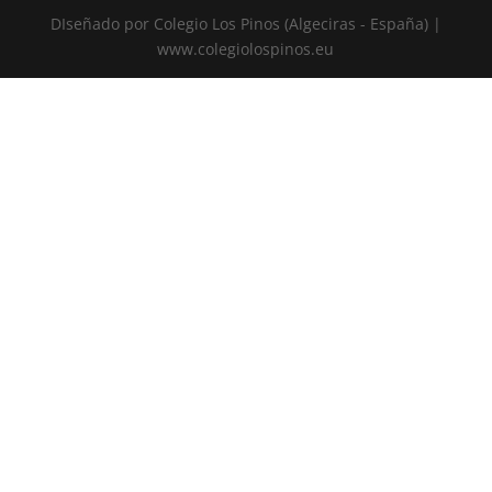
DIseñado por Colegio Los Pinos (Algeciras - España) |
www.colegiolospinos.eu