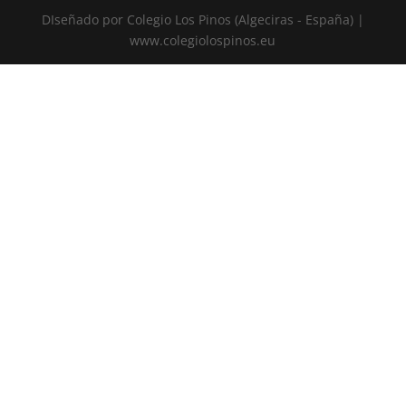
DIseñado por Colegio Los Pinos (Algeciras - España) |
www.colegiolospinos.eu