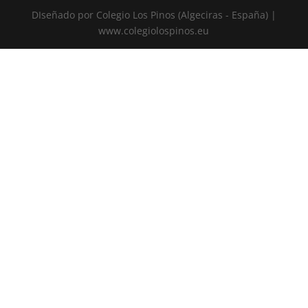
DIseñado por Colegio Los Pinos (Algeciras - España) |
www.colegiolospinos.eu