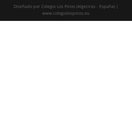
DIseñado por Colegio Los Pinos (Algeciras - España) |
www.colegiolospinos.eu