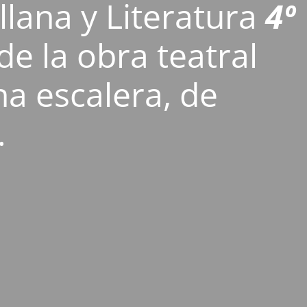
lana y Literatura
4º
 de la obra teatral
na escalera, de
.