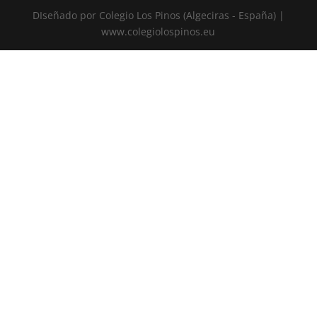
DIseñado por Colegio Los Pinos (Algeciras - España) |
www.colegiolospinos.eu