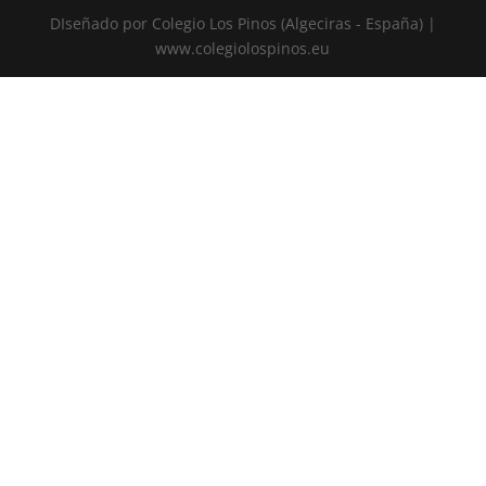
DIseñado por Colegio Los Pinos (Algeciras - España) |
www.colegiolospinos.eu