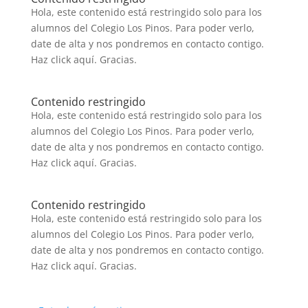
Hola, este contenido está restringido solo para los
alumnos del Colegio Los Pinos. Para poder verlo,
date de alta y nos pondremos en contacto contigo.
Haz click aquí. Gracias.
Contenido restringido
Hola, este contenido está restringido solo para los
alumnos del Colegio Los Pinos. Para poder verlo,
date de alta y nos pondremos en contacto contigo.
Haz click aquí. Gracias.
Contenido restringido
Hola, este contenido está restringido solo para los
alumnos del Colegio Los Pinos. Para poder verlo,
date de alta y nos pondremos en contacto contigo.
Haz click aquí. Gracias.