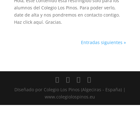
Hola, este contenido está restringido solo para los
alumnos del Colegio Los Pinos. Para poder verlo,
date de alta y nos pondremos en contacto contigo.
Haz click aquí. Gracias.
Entradas siguientes »
Volver a buscar
DIseñado por Colegio Los Pinos (Algeciras - España) |
www.colegiolospinos.eu