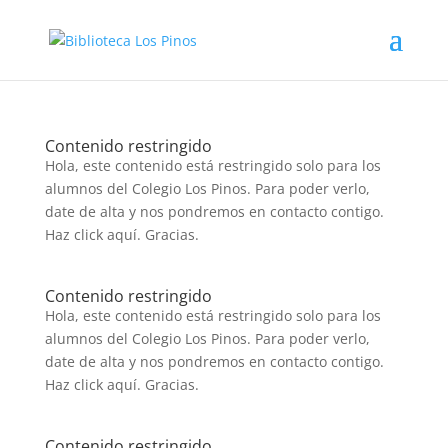
Contenido restringido
Hola, este contenido está restringido solo para los
alumnos del Colegio Los Pinos. Para poder verlo,
date de alta y nos pondremos en contacto contigo.
Haz click aquí. Gracias.
Contenido restringido
Hola, este contenido está restringido solo para los
alumnos del Colegio Los Pinos. Para poder verlo,
date de alta y nos pondremos en contacto contigo.
Haz click aquí. Gracias.
Contenido restringido